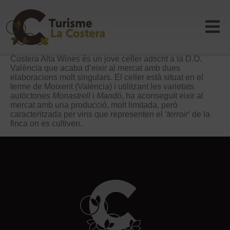
Costera Alta Wines és un jove celler adscrit a la D.O.
València que acaba d’eixir al mercat amb dues
elaboracions molt singulars. El celler està situat en el
terme de Moixent (València) i utilitzant les varietats
autòctones
Monastrell
i
Mandó
, ha aconseguit eixir al
mercat amb una producció, molt limitada, però
caracteritzada per vins que representen el ‘
terroir
‘ de la
finca on es cultiven.