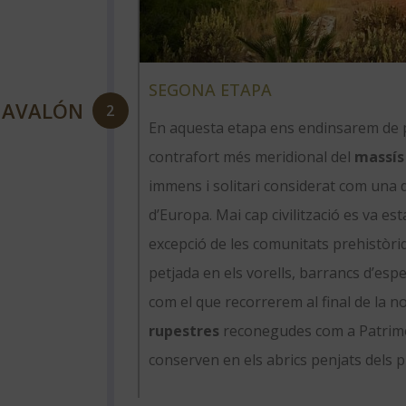
SEGONA ETAPA
NAVALÓN
2
En aquesta etapa ens endinsarem de pl
contrafort més meridional del
massís
immens i solitari considerat com una
d’Europa. Mai cap civilització es va est
excepció de les comunitats prehistòri
petjada en els vorells, barrancs d’espe
com el que recorrerem al final de la n
rupestres
reconegudes com a Patrimo
conserven en els abrics penjats dels pro