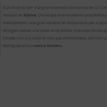
El punt d’inici per a la gran travessia cicloturista de La Cos
l’estació de
Xativa
. Una etapa amb excel·lents possibilitats
d’allotjament i una gran varietat de restaurants per a aque
desitgen passar a la ciutat la nit prèvia. Una experiència q
l’anada com a la volta és més que recomanable, així com un
detinguda al seu
centre històric.