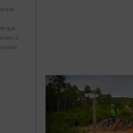
tera és
lls que
ue tant a
a visita