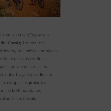
e en la serra d’Enguera, el
 del Caroig
. Un territori
 de les regions més despoblades
ablir en els seus confins, a
ques que van deixar la seua
ctacular traçat i grandiositat
ostra etapa. Les
pintures
ni de la Humanitat es
funds llits fluvials.