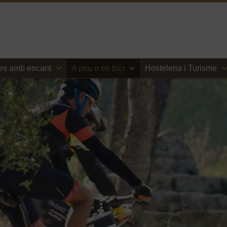
es amb encant
A peu o en bici
Hosteleria i Turisme