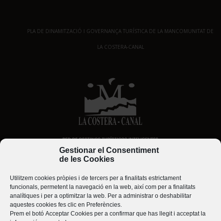
PLA DE DINAMITZACIÓ I GOVERNANÇA TURÍSTICA DE LA MANCOMUNITAT DE
LA COSTERA-CANAL
Gestionar el Consentiment
de les Cookies
Utilitzem cookies pròpies i de tercers per a finalitats estrictament
funcionals, permetent la navegació en la web, així com per a finalitats
analítiques i per a optimitzar la web. Per a administrar o deshabilitar
aquestes cookies fes clic en
Preferències
.
Prem el botó
Acceptar Cookies
per a confirmar que has llegit i acceptat la