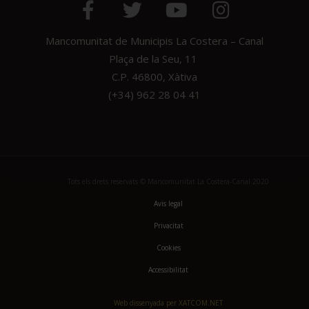
Mancomunitat de Municipis La Costera – Canal
Plaça de la Seu, 11
C.P. 46800, Xàtiva
(+34) 962 28 04 41
Tots els drets reservats © Mancomunitat La Costera-Canal 2020
Avis legal
Privacitat
Cookies
Accessibilitat
Web dissenyada per XATCOM.NET