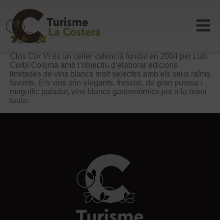
Clos Cor Ví és un celler valencià fundat en 2004 per Luis
Corbí Coloma amb l’objectiu d’elaborar edicions
limitades de vins blancs molt selectes amb els seus raïms
favorits. Els vins són elegants, frescos, de gran puresa i
magnífic paladar, vins blancs gastronòmics per a la bona
taula.