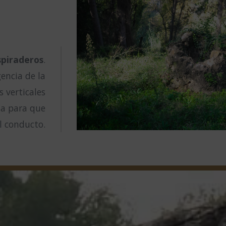
spiraderos
.
gencia de la
 verticales
ua para que
l conducto.