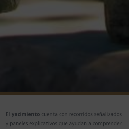
El
yacimiento
cuenta con recorridos señalizados
y paneles explicativos que ayudan a comprender