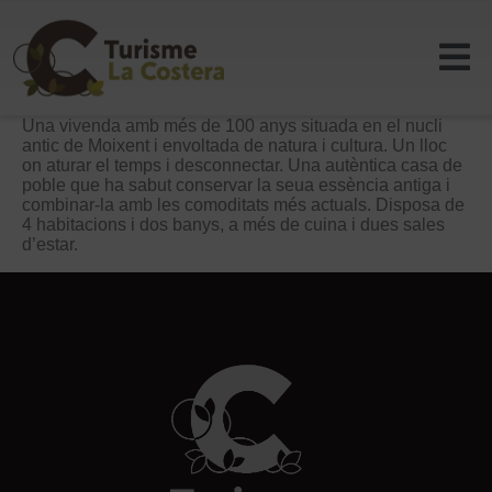
Una vivenda amb més de 100 anys situada en el nucli
antic de Moixent i envoltada de natura i cultura. Un lloc
on aturar el temps i desconnectar. Una autèntica casa de
poble que ha sabut conservar la seua essència antiga i
combinar-la amb les comoditats més actuals. Disposa de
4 habitacions i dos banys, a més de cuina i dues sales
d’estar.