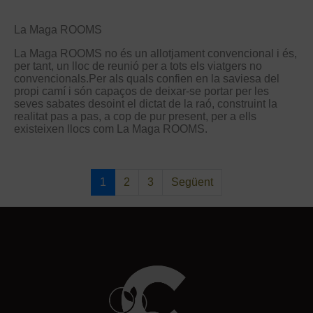
La Maga ROOMS
La Maga ROOMS no és un allotjament convencional i és,
per tant, un lloc de reunió per a tots els viatgers no
convencionals.Per als quals confien en la saviesa del
propi camí i són capaços de deixar-se portar per les
seves sabates desoint el dictat de la raó, construint la
realitat pas a pas, a cop de pur present, per a ells
existeixen llocs com La Maga ROOMS.
1
2
3
Següent