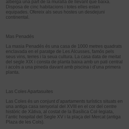
alberga una part de la muralla de llevant que baixa.
Disposa de cinc habitacions i totes elles estan
equipades. Ofereix als seus hostes un desdejuni
continental.
Mas Penadés
La masia Penadés és una casa de 1000 metres quadrats
enclavada en el paratge de Les Alcusses, famós pels
seus vins, terres i la seua cultura. La casa data de meitat
del segle XIX i consta de planta baixa amb un pati central
i accés a una pineda davant amb piscina i d’una primera
planta.
Las Coles Apartasuites
Las Coles és un conjunt d’apartaments turístics situats en
una antiga casa senyorial del XVIII en el cor del centre
històric de Xàtiva, al costat de la Basílica Col·legiata,
l’antic hospital del Segle XV i la plaça del Mercat (antiga
Plaza de les Cols).