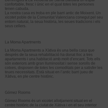
confortable, fresc i únic en el qual totes les persones
tenen cabuda.
La nostra casa es troba en ple barri antic de Moixent. Un
xicotet poble de la Comunitat Valenciana conegut pel seu
entorn natural, la seua història, les seues tradicions i els
seus cellers.
La Moma Apartments
La Moma Apartments a Xàtiva és una bella casa que
després de la seua rehabilitació ha donat lloc a tres
apartaments i una habitació amb molt d’encant. Tots ells
són exteriors amb gran lluminositat i sense sorolls de
cotxes, disposen de totes les comoditats per a satisfer les
teues necessitats. Està situat en l’antic barri jueu de
Xàtiva, en ple centre històric.
Gómez Rooms
Gómez Rooms és un xicotet allotjament situat en el
centre històric de la ciutat de Xàtiva i en el seu interior