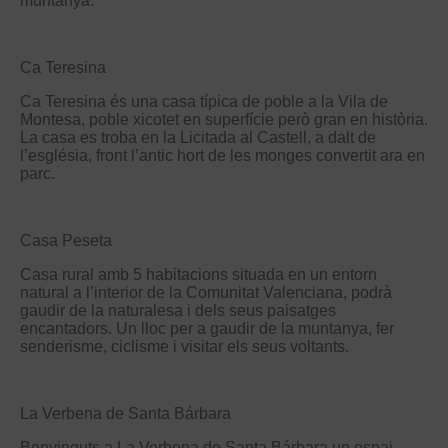
muntanya.
Ca Teresina
Ca Teresina és una casa típica de poble a la Vila de
Montesa, poble xicotet en superfície però gran en història.
La casa es troba en la Licitada al Castell, a dalt de
l’església, front l’antic hort de les monges convertit ara en
parc.
Casa Peseta
Casa rural amb 5 habitacions situada en un entorn
natural a l’interior de la Comunitat Valenciana, podrà
gaudir de la naturalesa i dels seus paisatges
encantadors. Un lloc per a gaudir de la muntanya, fer
senderisme, ciclisme i visitar els seus voltants.
La Verbena de Santa Bárbara
Benvinguts a La Verbena de Santa Bárbara un espai