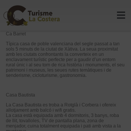
Ca Barret
Típica casa de poble valenciana del segle passat a tan
sols 5 minuts de la ciutat de Xàtiva. La seua proximitat
amb les ciutats confrontants la converteix en un
enclavament turístic perfecte per a gaudir d’un entorn
rural únic i al seu torn de rica història i monuments, el seu
patrimoni i museus, les seues rutes temàtiques i de
senderisme, cicloturisme, gastronomia.
Casa Bautista
La Casa Bautista es troba a Rotglà i Corbera i ofereix
allotjament amb balcó i wifi gratis.
La casa està equipada amb 4 dormitoris, 3 banys, roba
de llit, tovalloles, TV de pantalla plana, zona de
menjador, cuina totalment equipada i pati amb vista a la