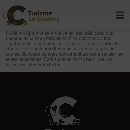
La Moma Apartments a Xàtiva és una bella casa que
després de la seua rehabilitació ha donat lloc a tres
apartaments i una habitació amb molt d’encant. Tots ells
són exteriors amb gran lluminositat i sense sorolls de
cotxes, disposen de totes les comoditats per a satisfer les
teues necessitats. Està situat en l’antic barri jueu de
Xàtiva, en ple centre històric.