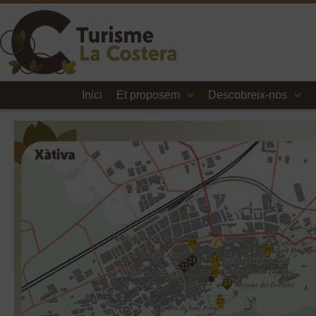
Inici
Et proposem
Descobreix-nos