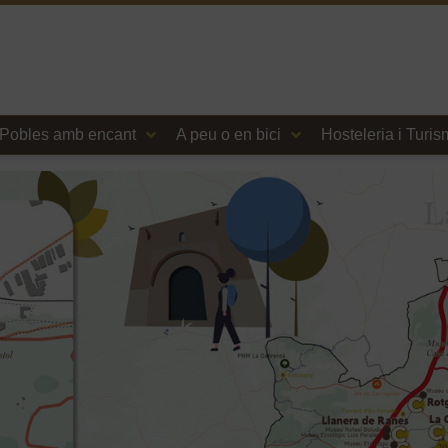
Pobles amb encant
A peu o en bici
Hosteleria i Turi