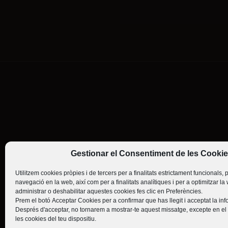
Gestionar el Consentiment de les Cooki
Utilitzem cookies pròpies i de tercers per a finalitats estrictament funcionals,
navegació en la web, així com per a finalitats analítiques i per a optimitzar la
administrar o deshabilitar aquestes cookies fes clic en
Preferències
.
Prem el botó
Acceptar Cookies
per a confirmar que has llegit i acceptat la i
Després d'acceptar, no tornarem a mostrar-te aquest missatge, excepte en el
les cookies del teu dispositiu.