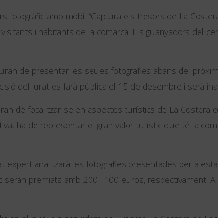
rs fotogràfic amb mòbil “Captura els tresors de La Costera
s visitants i habitants de la comarca. Els guanyadors del c
auran de presentar les seues fotografies abans del pròxi
sió del jurat es farà pública el 15 de desembre i serà inap
uran de focalitzar-se en aspectes turístics de La Costera 
itiva, ha de representar el gran valor turístic que té la c
t expert analitzarà les fotografies presentades per a esta
oc seran premiats amb 200 i 100 euros, respectivament. A