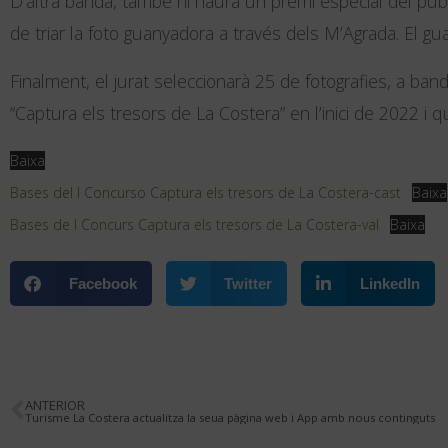
D’altra banda, també hi haurà un premi especial del pú
de triar la foto guanyadora a través dels M’Agrada. El gu
Finalment, el jurat seleccionarà 25 de fotografies, a ban
“Captura els tresors de La Costera” en l’inici de 2022 i
Baixa
Bases del I Concurso Captura els tresors de La Costera-cast
Baixa
Bases de I Concurs Captura els tresors de La Costera-val
Baixa
Facebook
Twitter
LinkedIn
ANTERIOR
Turisme La Costera actualitza la seua pàgina web i App amb nous continguts