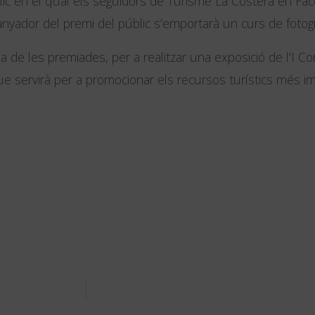
blic en el qual els seguidors de Turisme La Costera en F
anyador del premi del públic s’emportarà un curs de fotogr
da de les premiades, per a realitzar una exposició de l’I C
 que servirà per a promocionar els recursos turístics més i