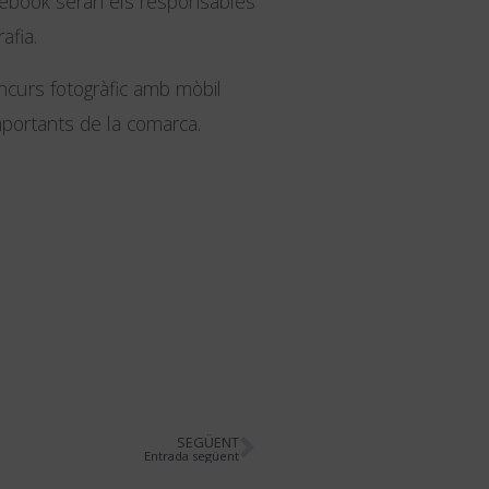
acebook seran els responsables
afia.
oncurs fotogràfic amb mòbil
mportants de la comarca.
SEGÜENT
Entrada següent