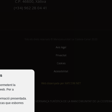
C.P. 46800, Xàtiva
(+34) 962 28 04 41
Tots els drets reservats © Mancomunitat La Costera-Canal 2020
Avis legal
Privacitat
Cookies
Accessibilitat
es
Web dissenyada per XATCOM.NET
 permetent la
 web. Per a
nformació presentada.
PLA DE DINAMITZACIÓ I GOVERNANÇA TURÍSTICA DE LA MANCOMUNITAT DE LA COSTERA
 cas que esborres