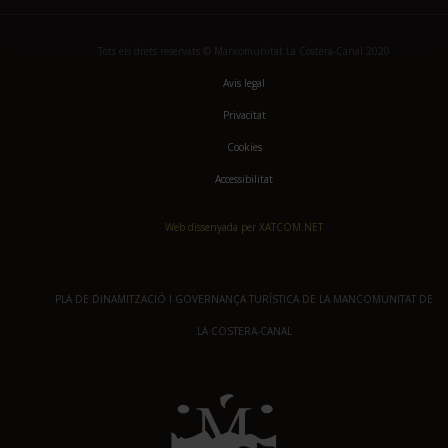
Tots els drets reservats © Mancomunitat La Costera-Canal 2020
Avis legal
Privacitat
Cookies
Accessibilitat
Web dissenyada per XATCOM.NET
PLA DE DINAMITZACIÓ I GOVERNANÇA TURÍSTICA DE LA MANCOMUNITAT DE
LA COSTERA-CANAL