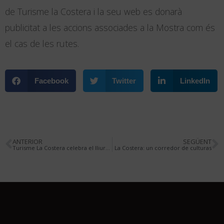
de Turisme la Costera i la seu web es donarà
publicitat a les accions associades a la Mostra com és
el cas de les rutes.
Facebook
Twitter
LinkedIn
ANTERIOR
SEGÜENT
Turisme La Costera celebra el lliurament de premis del concurs de fotografia Captura els Tresors de La Costera
La Costera: un corredor de culturas