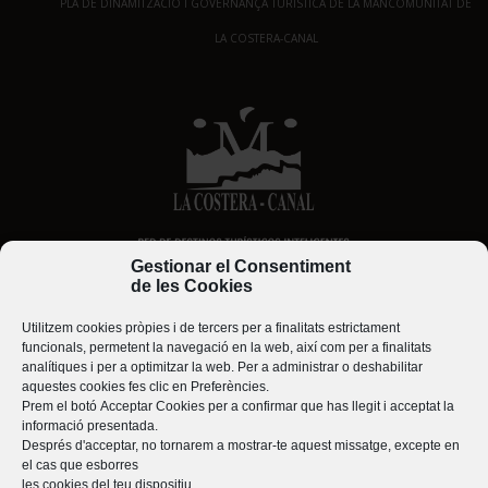
PLA DE DINAMITZACIÓ I GOVERNANÇA TURÍSTICA DE LA MANCOMUNITAT DE
LA COSTERA-CANAL
Gestionar el Consentiment
de les Cookies
Utilitzem cookies pròpies i de tercers per a finalitats estrictament
funcionals, permetent la navegació en la web, així com per a finalitats
analítiques i per a optimitzar la web. Per a administrar o deshabilitar
aquestes cookies fes clic en
Preferències
.
Prem el botó
Acceptar Cookies
per a confirmar que has llegit i acceptat la
informació presentada.
Després d'acceptar, no tornarem a mostrar-te aquest missatge, excepte en
el cas que esborres
les cookies del teu dispositiu.