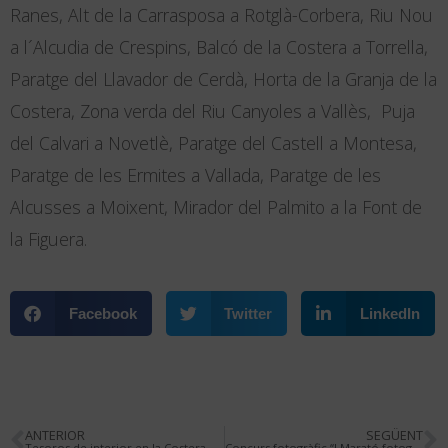
Ranes, Alt de la Carrasposa a Rotglà-Corbera, Riu Nou
a l´Alcudia de Crespins, Balcó de la Costera a Torrella,
Paratge del Llavador de Cerdà, Horta de la Granja de la
Costera, Zona verda del Riu Canyoles a Vallès, Puja
del Calvari a Novetlè, Paratge del Castell a Montesa,
Paratge de les Ermites a Vallada, Paratge de les
Alcusses a Moixent, Mirador del Palmito a la Font de
la Figuera.
Facebook
Twitter
LinkedIn
ANTERIOR
SEGÜENT
Tesoros de interior en la Costera
Concurs fotogràfic “I Marató fotogràfica Fira de Xàtiva”