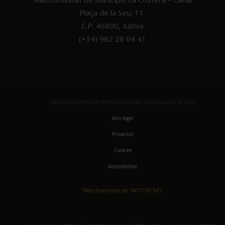
Plaça de la Seu, 11
C.P. 46800, Xàtiva
(+34) 962 28 04 41
Tots els drets reservats © Mancomunitat La Costera-Canal 2020
Avis legal
Privacitat
Cookies
Accessibilitat
Web dissenyada per XATCOM.NET