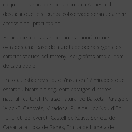
conjunt dels miradors de la comarca..A més, cal
destacar que els punts d’observació seran totalment
accessibles i practicables.
El miradors constaran de taules panoràmiques
ovalades amb base de murets de pedra segons les
característiques del terreny i serigrafiats amb el nom
de cada poble.
En total, està previst que s’instal·len 17 miradors que
estaran ubicats als següents paratges d’interés
natural i cultural: Paratge natural de Barxeta, Paratge d
´Alboi-El Genovés, Mirador al Puig de Lloc Nou d´En
Fenollet, Belleveret- Castell de Xàtiva, Serreta del
Calvari a la Llosa de Ranes, Ermita de Llanera de