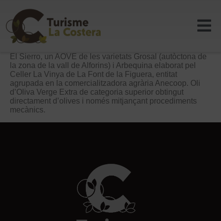
El Sierro, un AOVE de les varietats Grosal (autòctona de
la zona de la vall de Alforins) i Arbequina elaborat pel
Celler La Vinya de La Font de la Figuera, entitat
agrupada en la comercialitzadora agrària Anecoop. Oli
d’Oliva Verge Extra de categoria superior obtingut
directament d’olives i només mitjançant procediments
mecànics.