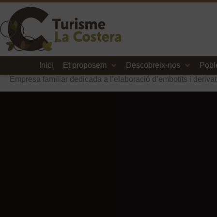
Inici
Et proposem
Descobreix-nos
Pobl
Empresa familiar dedicada a l’elaboració d’embotits i derivats