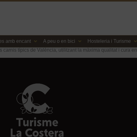
es amb encant
A peu o en bici
Hosteleria i Turisme
 carnis típics de València, utilitzant la màxima qualitat i cura e