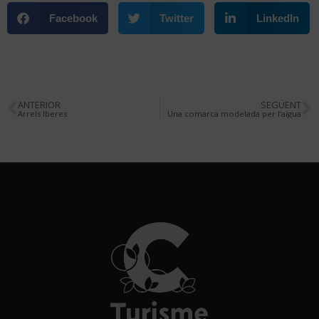
Facebook
Twitter
LinkedIn
ANTERIOR
SEGÜENT
Arrels Iberes
Una comarca modelada per l’aigua