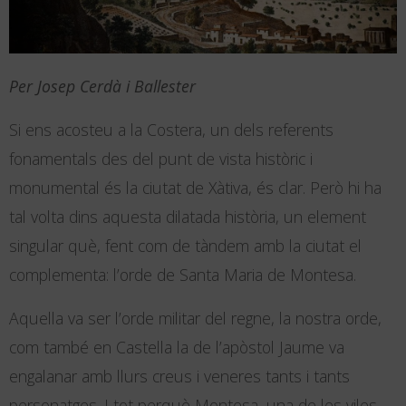
Per Josep Cerdà i Ballester
Si ens acosteu a la Costera, un dels referents
fonamentals des del punt de vista històric i
monumental és la ciutat de Xàtiva, és clar. Però hi ha
tal volta dins aquesta dilatada història, un element
singular què, fent com de tàndem amb la ciutat el
complementa: l’orde de Santa Maria de Montesa.
Aquella va ser l’orde militar del regne, la nostra orde,
com també en Castella la de l’apòstol Jaume va
engalanar amb llurs creus i veneres tants i tants
personatges. I tot perquè Montesa, una de les viles