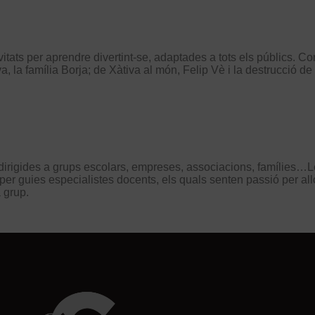
i activitats per aprendre divertint-se, adaptades a tots els públic
tiva, la família Borja; de Xàtiva al món, Felip Vè i la destrucció d
 dirigides a grups escolars, empreses, associacions, famílies…Le
es per guies especialistes docents, els quals senten passió per al
 grup.