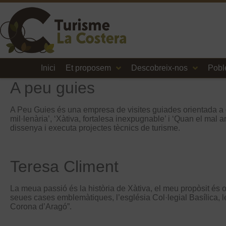
Inici
Et proposem
Descobreix-nos
Pobl
A peu guies
A Peu Guies és una empresa de visites guiades orientada a dona
mil·lenària’, ‘Xàtiva, fortalesa inexpugnable’ i ‘Quan el mal
dissenya i executa projectes tècnics de turisme.
Teresa Climent
La meua passió és la història de Xàtiva, el meu propòsit és ofe
seues cases emblemàtiques, l’església Col·legial Basílica,
Corona d’Aragó”.