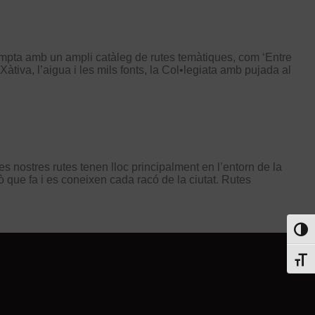
s. Compta amb un ampli catàleg de rutes temàtiques, com ‘Entre
e Xàtiva, l’aigua i les mils fonts, la Col•legiata amb pujada al
s nostres rutes tenen lloc principalment en l’entorn de la
lò que fa i es coneixen cada racó de la ciutat. Rutes
Toggl
Toggl