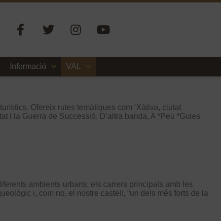
Informació
VAL
urístics. Ofereix rutes temàtiques com ‘Xàtiva, ciutat
utat i la Guerra de Successió. D’altra banda, A *Peu *Guies
 diferents ambients urbans; els carrers principals amb les
eològic i, com no, el nostre castell, “un dels més forts de la