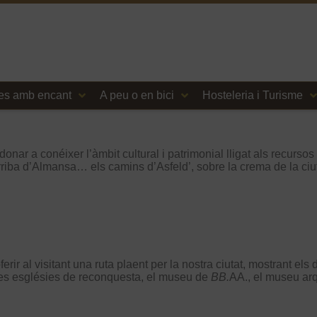
es amb encant
A peu o en bici
Hosteleria i Turisme
r a conéixer l’àmbit cultural i patrimonial lligat als recursos t
 arriba d’Almansa… els camins d’Asfeld’, sobre la crema de la ci
rir al visitant una ruta plaent per la nostra ciutat, mostrant els
 les esglésies de reconquesta, el museu de
BB.
AA., el museu arqu