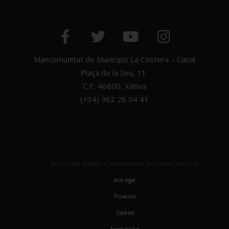
Mancomunitat de Municipis La Costera – Canal
Plaça de la Seu, 11
C.P. 46800, Xàtiva
(+34) 962 28 04 41
Tots els drets reservats © Mancomunitat La Costera-Canal 2020
Avis legal
Privacitat
Cookies
Accessibilitat