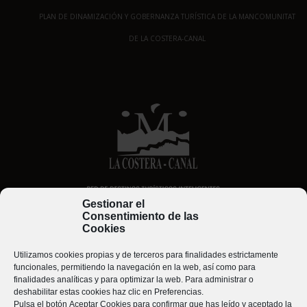
PLAN DE DINAMIZACIÓN Y GOBERNANZA TURÍSTICA DE LA MANCOMUNITAT
DE LA COSTERA-CANAL
Gestionar el
Consentimiento de las
Cookies
Utilizamos cookies propias y de terceros para finalidades estrictamente
funcionales, permitiendo la navegación en la web, así como para
finalidades analíticas y para optimizar la web. Para administrar o
deshabilitar estas cookies haz clic en
Preferencias
.
Pulsa el botón
Aceptar Cookies
para confirmar que has leído y aceptado la