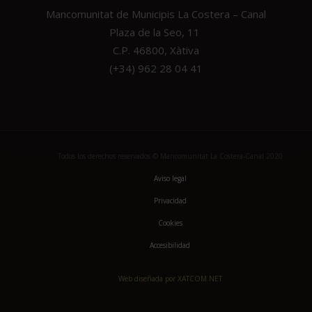
Mancomunitat de Municipis La Costera – Canal
Plaza de la Seo, 11
C.P. 46800, Xàtiva
(+34) 962 28 04 41
Todos los derechos reservados © Mancomunitat La Costera-Canal 2020
Aviso legal
Privacidad
Cookies
Accesibilidad
Web diseñada por XATCOM.NET