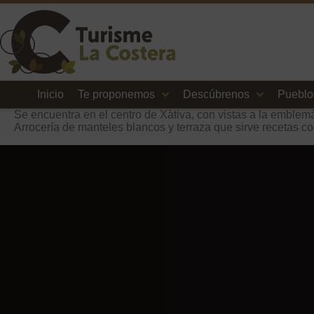
Inicio
Te proponemos
Descúbrenos
Pueblo
Se encuentra en el centro de Xàtiva, con vistas a la emblem
Arrocería de manteles blancos y terraza que sirve recetas co