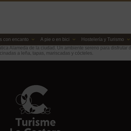
s con encanto
A pie o en bici
Hostelería y Turismo
ática Alameda de la ciudad. Un ambiente sereno para disfrutar 
cinadas a leña, tapas, mariscadas y cócteles.