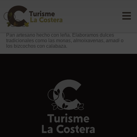
Pan artesano hecho con leña. Elaboramos dulces
tradicionales como las
monas
,
almoixavenas
,
arnadi
o
los bizcochos con calabaza.