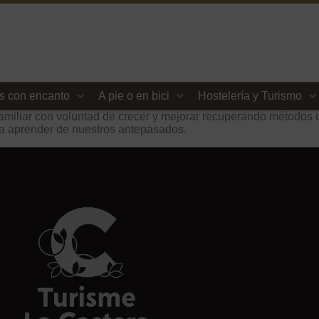
s con encanto
A pie o en bici
Hostelería y Turismo
iliar con voluntad de crecer y mejorar recuperando métodos de
usta aprender de nuestros antepasados.