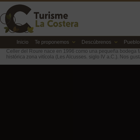
Inicio
Te proponemos
Descúbrenos
Pueblo
Celler del Roure nace en 1996 como una pequeña bodega fam
histórica zona vitícola (Les Alcusses. siglo IV a.C.). Nos g