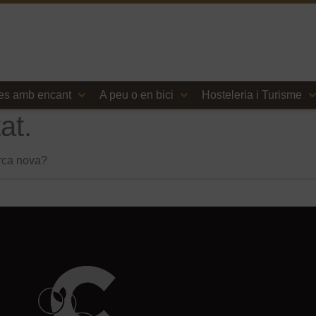
es amb encant
A peu o en bici
Hosteleria i Turisme
at.
erca nova?